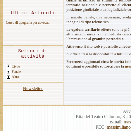
Grazie all'utilizzo di strumenti tecnol
territorio nazionale e permette al clien
posizione giudiziale o extragiudiziale
c
Ultimi Articoli
In ambito penale, ove necessario, svo
indagini di tipo telematico.
Corso di tipografia per avvocati
Le
opzioni tariffarie
offerte sono le più 
altri sistemi misti o intermedi da con
l’ammissione al
gratuito patrocinio
.
Attraverso il sito web è possibile chiede
Settori di
Si offre altresì la disponibilità a tutti i 
attività
Per tenersi aggiornati circa le novità int
dottrinari è possibile sottoscrivere la
new
Civile
Penale
Altro
Newsletter
Avv.
P.tta del Teatro Clitunno, 3
e-mail:
mas
PEC:
massimiliano.